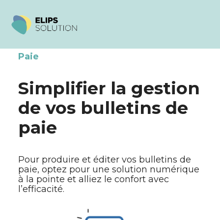
Comptabilité
Konnex One by Elips
Notre démarche
Aller
au
contenu
RH
Paie by Silae
Votre formation
Paie
Gestion
BI by Silae
L’assistance
Simplifier la gestion
Paie
DEMAT by Yooz
de vos bulletins de
paie
Note de frais by N2F
eSignature by Elips
Pour produire et éditer vos bulletins de
paie, optez pour une solution numérique
Connect by Inqom
à la pointe et alliez le confort avec
l’efficacité.
Cycle Achat by Boomerang