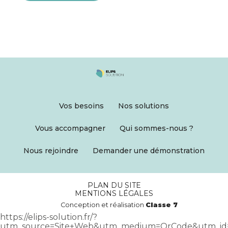
Footer
Vos besoins
Nos solutions
Principale
Vous accompagner
Qui sommes-nous ?
Nous rejoindre
Demander une démonstration
Footer
PLAN DU SITE
MENTIONS LÉGALES
Conception et réalisation
Classe 7
https://elips-solution.fr/?
utm_source=Site+Web&utm_medium=QrCode&utm_id